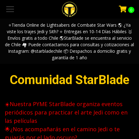
0
⭐️Tienda Online de Lightsabers de Combate Star Wars 🌎 ¿Ya
viste los trajes Jedi y Sith? ⭐️ Entregas en 10-14 Días Hábiles 🥇
Envíos gratis a todo Chile 🌎StarBlade se encuentra al servicio
de Chile 🏘️ Puede contactarnos para consultas y cotizaciones al
Instagram: @starbladechile 📦 Despachos a domicilio gratis y
garantía de 1 año
Comunidad StarBlade
☀️Nuestra PYME StarBlade organiza eventos
periódicos para practicar el arte Jedi como en
las películas
🌟¿Nos acompañarás en el camino Jedi o te
guiarás por el lado oscuro?